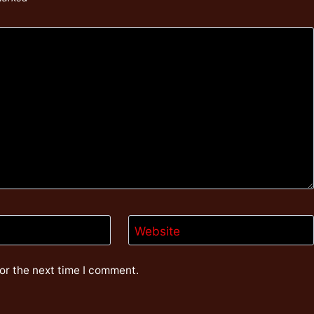
Website
or the next time I comment.