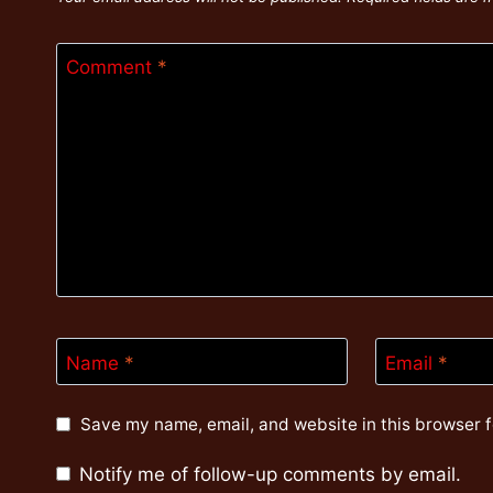
Comment
*
Name
*
Email
*
Save my name, email, and website in this browser f
Notify me of follow-up comments by email.