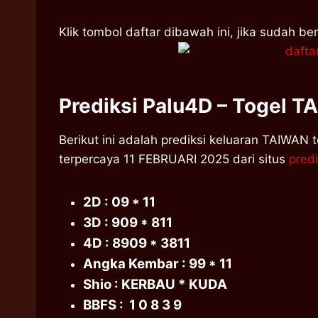
Klik tombol daftar dibawah ini, jika sudah 
Prediksi Palu4D – Togel 
Berikut ini adalah prediksi keluaran TAIWAN 
terpercaya 11 FEBRUARI 2025 dari situs
pred
2D : 09 * 11
3D : 909 * 811
4D : 8909 * 3811
Angka Kembar : 99 * 11
Shio : KERBAU * KUDA
BBFS : 1 0 8 3 9