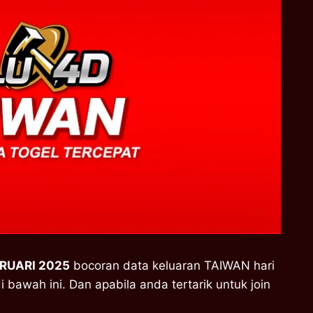
BRUARI 2025
bocoran data keluaran TAIWAN hari
i bawah ini. Dan apabila anda tertarik untuk join