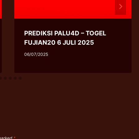
PREDIKSI PALU4D – TOGEL
FUJIAN20 6 JULI 2025
06/07/2025
 marked
*