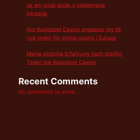
ce am jucat acolo o saptamana
intreaga
Hur Kudosbet Casino anpassar sig till
nya regler för online casino i Europa
Meine ehrliche Erfahrung nach dreißig
Tagen bei Kudosbet Casino
Recent Comments
No comments to show.