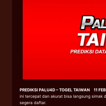
PREDIKSI PALU4D – TOGEL TAIWAN 11 FE
ini tercepat dan akurat bisa langsung simak d
segera daftar.