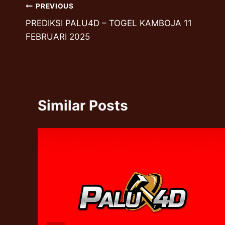
Post
PREVIOUS
PREDIKSI PALU4D – TOGEL KAMBOJA 11
navigation
FEBRUARI 2025
Similar Posts