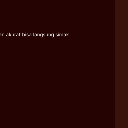
an akurat bisa langsung simak…