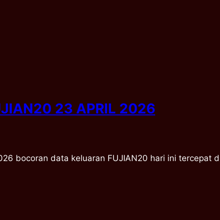
UJIAN20 23 APRIL 2026
 bocoran data keluaran FUJIAN20 hari ini tercepat d