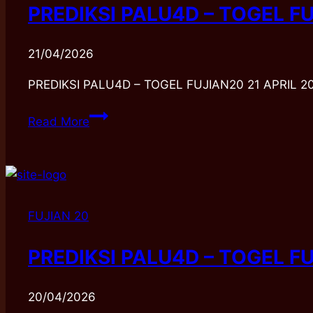
2026
PREDIKSI PALU4D – TOGEL FU
21/04/2026
PREDIKSI PALU4D – TOGEL FUJIAN20 21 APRIL 2026
PREDIKSI
Read More
PALU4D
–
TOGEL
FUJIAN20
21
FUJIAN 20
APRIL
2026
PREDIKSI PALU4D – TOGEL F
20/04/2026