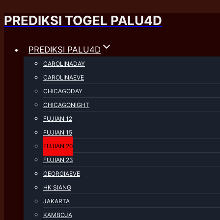
PREDIKSI TOGEL PALU4D
Skip
to
content
PREDIKSI PALU4D
CAROLINADAY
CAROLINAEVE
CHICAGODAY
CHICAGONIGHT
FUJIAN 12
FUJIAN 15
FUJIAN 20
FUJIAN 23
GEORGIAEVE
HK SIANG
JAKARTA
KAMBOJA