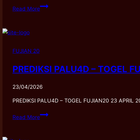
PREDIKSI
Read More
PALU4D
–
TOGEL
FUJIAN20
24
FUJIAN 20
APRIL
2026
PREDIKSI PALU4D – TOGEL F
23/04/2026
PREDIKSI PALU4D – TOGEL FUJIAN20 23 APRIL 2026
PREDIKSI
Read More
PALU4D
–
TOGEL