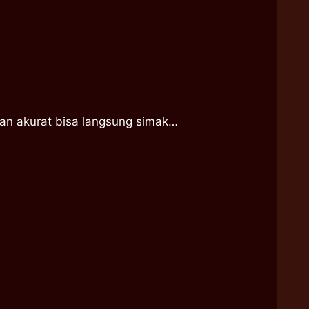
an akurat bisa langsung simak…