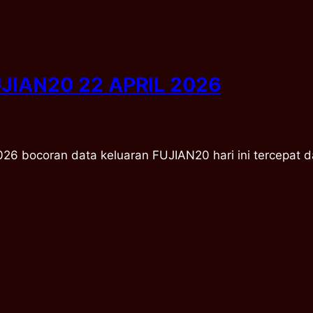
UJIAN20 22 APRIL 2026
 bocoran data keluaran FUJIAN20 hari ini tercepat d