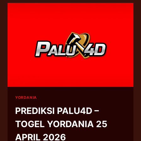
YORDANIA
26
APRIL
2026
YORDANIA
PREDIKSI PALU4D –
TOGEL YORDANIA 25
APRIL 2026