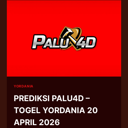
YORDANIA
21
APRIL
2026
YORDANIA
PREDIKSI PALU4D –
TOGEL YORDANIA 20
APRIL 2026