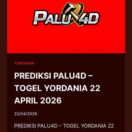
YORDANIA
PREDIKSI PALU4D –
TOGEL YORDANIA 22
APRIL 2026
22/04/2026
PREDIKSI PALU4D – TOGEL YORDANIA 22