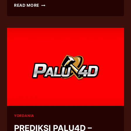
PREDIKSI
READ MORE
PALU4D
–
TOGEL
YORDANIA
24
APRIL
2026
YORDANIA
PREDIKSI PALU4D –