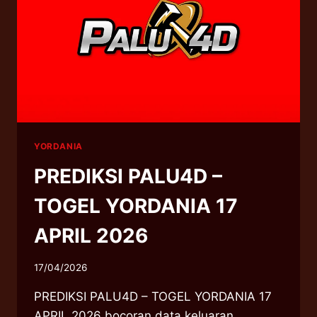
YORDANIA
PREDIKSI PALU4D –
TOGEL YORDANIA 17
APRIL 2026
17/04/2026
PREDIKSI PALU4D – TOGEL YORDANIA 17
APRIL 2026 bocoran data keluaran