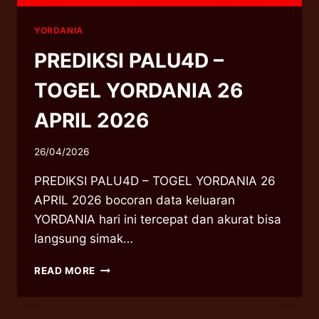
YORDANIA
PREDIKSI PALU4D –
TOGEL YORDANIA 26
APRIL 2026
26/04/2026
PREDIKSI PALU4D – TOGEL YORDANIA 26
APRIL 2026 bocoran data keluaran
YORDANIA hari ini tercepat dan akurat bisa
langsung simak…
PREDIKSI
READ MORE
PALU4D
–
TOGEL