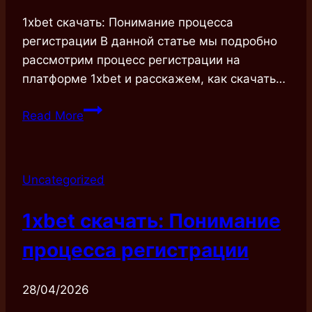
1xbet скачать: Понимание процесса
регистрации В данной статье мы подробно
рассмотрим процесс регистрации на
платформе 1xbet и расскажем, как скачать…
1xbet
Read More
скачать:
Понимание
процесса
Uncategorized
регистрации
1xbet скачать: Понимание
процесса регистрации
28/04/2026