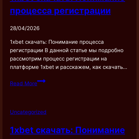
процесса регистрации
28/04/2026
1xbet скачать: Понимание процесса
регистрации В данной статье мы подробно
рассмотрим процесс регистрации на
платформе 1xbet и расскажем, как скачать…
1xbet
Read More
скачать:
Понимание
процесса
Uncategorized
регистрации
1xbet скачать: Понимание