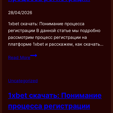
28/04/2026
1xbet скачать: Понимание процесса
регистрации В данной статье мы подробно
рассмотрим процесс регистрации на
платформе 1xbet и расскажем, как скачать…
1xbet
Read More
скачать:
Понимание
процесса
Uncategorized
регистрации
1xbet скачать: Понимание
процесса регистрации