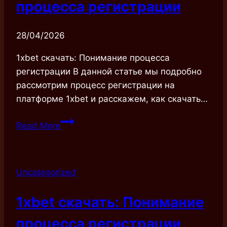
процесса регистрации
28/04/2026
1xbet скачать: Понимание процесса
регистрации В данной статье мы подробно
рассмотрим процесс регистрации на
платформе 1xbet и расскажем, как скачать…
1xbet
Read More
скачать:
Понимание
процесса
Uncategorized
регистрации
1xbet скачать: Понимание
процесса регистрации